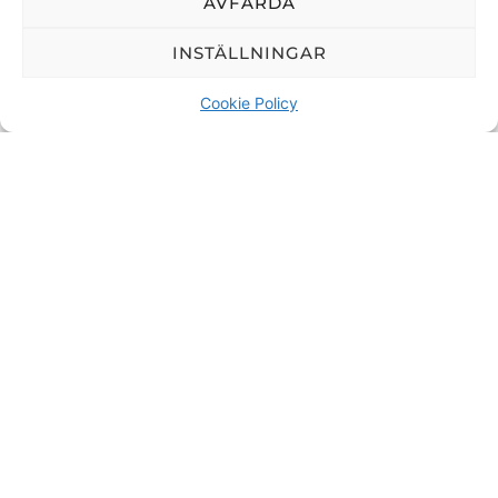
AVFÄRDA
INSTÄLLNINGAR
Melding
Cookie Policy
Ved å sende denne meldingen samtykker du i at vi får
tilgang til personopplysningene du har valgt å dele.
Dette nettstedet er beskyttet av reCAPTCHA og Google
personvernerklæring
og
Vilkår for bruk
gjelder.
SEND