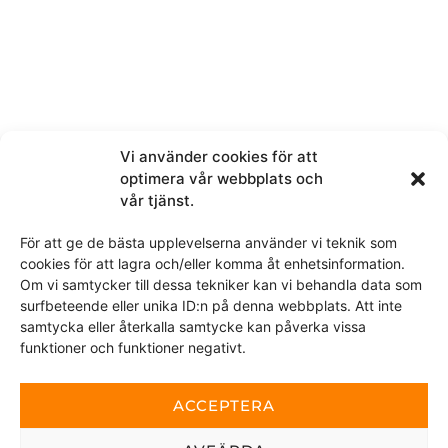
Mandag-fredag 10-17
Lørdag 11-14
Vi använder cookies för att
Kontakt oss
optimera vår webbplats och
vår tjänst.
Navn
För att ge de bästa upplevelserna använder vi teknik som
cookies för att lagra och/eller komma åt enhetsinformation.
Om vi samtycker till dessa tekniker kan vi behandla data som
surfbeteende eller unika ID:n på denna webbplats. Att inte
Telefon
samtycka eller återkalla samtycke kan påverka vissa
funktioner och funktioner negativt.
ACCEPTERA
E-post