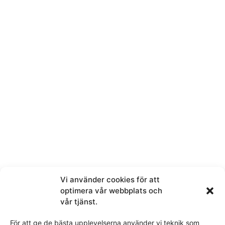
E-post
Melding
Ved å sende denne meldingen samtykker du i at vi får
tilgang til personopplysningene du har valgt å dele.
Vi använder cookies för att
optimera vår webbplats och
Dette nettstedet er beskyttet av reCAPTCHA og Google
personvernerklæring
vår tjänst.
og
Vilkår for bruk
gjelder.
För att ge de bästa upplevelserna använder vi teknik som