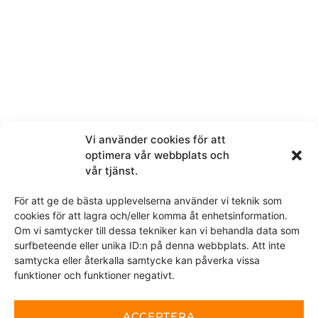
Melding
Vi använder cookies för att
optimera vår webbplats och
Ved å sende denne meldingen samtykker du i at vi får
vår tjänst.
tilgang til personopplysningene du har valgt å dele.
För att ge de bästa upplevelserna använder vi teknik som
cookies för att lagra och/eller komma åt enhetsinformation.
Dette nettstedet er beskyttet av reCAPTCHA og Google
personvernerklæring
Om vi samtycker till dessa tekniker kan vi behandla data som
og
Vilkår for bruk
gjelder.
surfbeteende eller unika ID:n på denna webbplats. Att inte
samtycka eller återkalla samtycke kan påverka vissa
funktioner och funktioner negativt.
SEND
ACCEPTERA