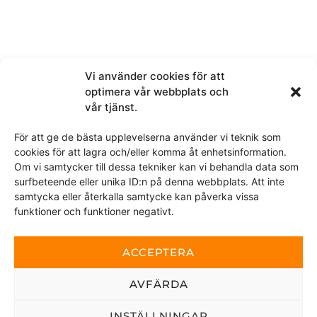
Melding
Vi använder cookies för att
optimera vår webbplats och
vår tjänst.
För att ge de bästa upplevelserna använder vi teknik som
cookies för att lagra och/eller komma åt enhetsinformation.
Om vi samtycker till dessa tekniker kan vi behandla data som
surfbeteende eller unika ID:n på denna webbplats. Att inte
Ved å sende denne meldingen samtykker du i at vi får
samtycka eller återkalla samtycke kan påverka vissa
tilgang til personopplysningene du har valgt å dele.
funktioner och funktioner negativt.
Dette nettstedet er beskyttet av reCAPTCHA og Google
personvernerklæring
ACCEPTERA
og
Vilkår for bruk
gjelder.
AVFÄRDA
SEND
INSTÄLLNINGAR