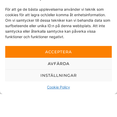
För att ge de bästa upplevelserna använder vi teknik som
Melding
cookies för att lagra och/eller komma åt enhetsinformation.
Om vi samtycker till dessa tekniker kan vi behandla data som
surfbeteende eller unika ID:n på denna webbplats. Att inte
samtycka eller återkalla samtycke kan påverka vissa
funktioner och funktioner negativt.
ACCEPTERA
Ved å sende denne meldingen samtykker du i at vi får
AVFÄRDA
tilgang til personopplysningene du har valgt å dele.
INSTÄLLNINGAR
Dette nettstedet er beskyttet av reCAPTCHA og Google
personvernerklæring
og
Vilkår for bruk
gjelder.
Cookie Policy
SEND