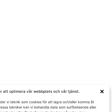
samtykker du i at vi får tilgang til
t å dele.
CHA og Google
personvernerklæring
og
Vilkår for bruk
gjelder.
r att optimera vår webbplats och vår tjänst.
er vi teknik som cookies för att lagra och/eller komma åt
 dessa tekniker kan vi behandla data som surfbeteende eller