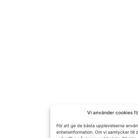
dvegen 236
efjorden, Norg
er:
Melding
dag 10-17
4
Ved å sende denne meldingen 
personopplysningene du har valg
Dette nettstedet er beskyttet av reCAPT
Vi använder cookies fö
SEND
För att ge de bästa upplevelserna använd
enhetsinformation. Om vi samtycker till