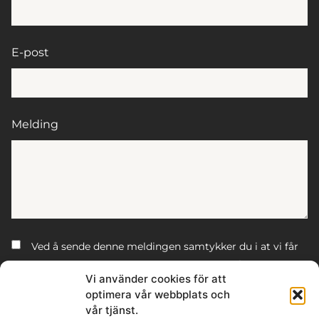
E-post
Melding
Ved å sende denne meldingen samtykker du i at vi får
tilgang til personopplysningene du har valgt å dele.
Vi använder cookies för att
optimera vår webbplats och
Dette nettstedet er beskyttet av reCAPTCHA og Google
personvernerklæring
vår tjänst.
og
Vilkår for bruk
gjelder.