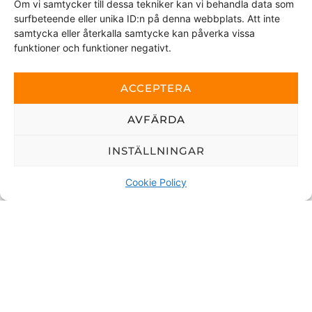
Om vi samtycker till dessa tekniker kan vi behandla data som
surfbeteende eller unika ID:n på denna webbplats. Att inte
Ved å sende denne meldingen samtykker du i at vi får
samtycka eller återkalla samtycke kan påverka vissa
tilgang til personopplysningene du har valgt å dele.
funktioner och funktioner negativt.
Dette nettstedet er beskyttet av reCAPTCHA og Google
personvernerklæring
ACCEPTERA
og
Vilkår for bruk
gjelder.
AVFÄRDA
SEND
INSTÄLLNINGAR
Cookie Policy
Copyright © 2026 Viskan Spa | All rights
reserved
Köpevillkor
|
Integritetspolicy
|
Cookie policy