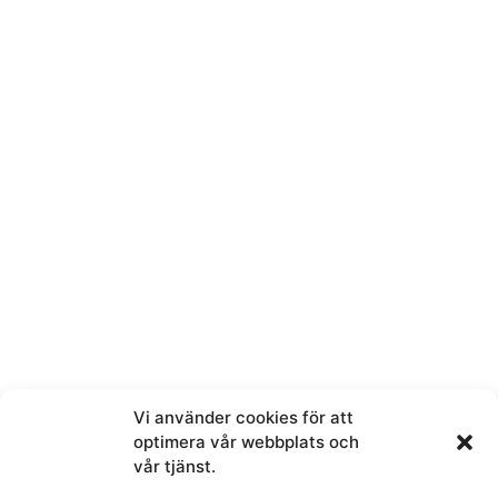
Telefon
E-post
Melding
Vi använder cookies för att
Ved å sende denne meldingen samtykker du i at vi får
optimera vår webbplats och
tilgang til personopplysningene du har valgt å dele.
vår tjänst.