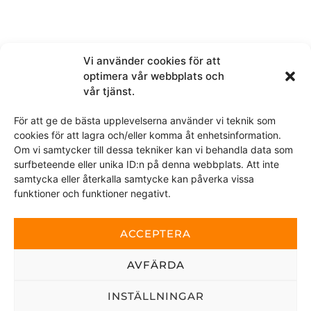
Melding
Vi använder cookies för att
optimera vår webbplats och
vår tjänst.
För att ge de bästa upplevelserna använder vi teknik som
Ved å sende denne meldingen samtykker du i at vi får
cookies för att lagra och/eller komma åt enhetsinformation.
tilgang til personopplysningene du har valgt å dele.
Om vi samtycker till dessa tekniker kan vi behandla data som
surfbeteende eller unika ID:n på denna webbplats. Att inte
samtycka eller återkalla samtycke kan påverka vissa
Dette nettstedet er beskyttet av reCAPTCHA og Google
personvernerklæring
funktioner och funktioner negativt.
og
Vilkår for bruk
gjelder.
ACCEPTERA
SEND
AVFÄRDA
INSTÄLLNINGAR