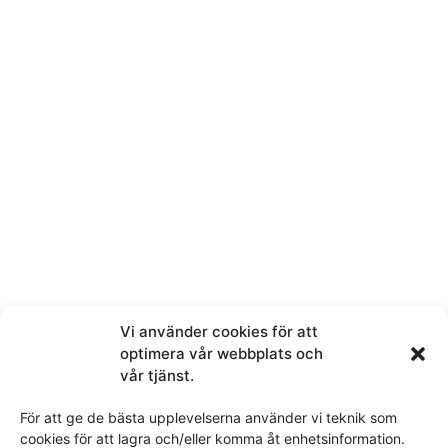
Telefon
E-post
Melding
Vi använder cookies för att
optimera vår webbplats och
vår tjänst.
För att ge de bästa upplevelserna använder vi teknik som
Ved å sende denne meldingen samtykker du i at vi får
cookies för att lagra och/eller komma åt enhetsinformation.