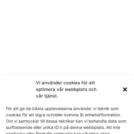
Telefon
E-post
Melding
Vi använder cookies för att
optimera vår webbplats och
vår tjänst.
För att ge de bästa upplevelserna använder vi teknik som
Ved å sende denne meldingen samtykker du i at vi får
cookies för att lagra och/eller komma åt enhetsinformation.
tilgang til personopplysningene du har valgt å dele.
Om vi samtycker till dessa tekniker kan vi behandla data som
surfbeteende eller unika ID:n på denna webbplats. Att inte
samtycka eller återkalla samtycke kan påverka vissa