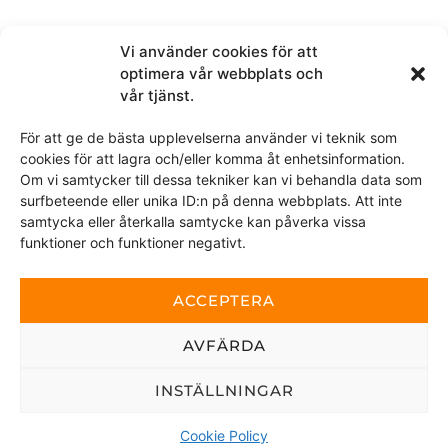
Ved å sende denne meldingen samtykker du i at vi får
tilgang til personopplysningene du har valgt å dele.
Vi använder cookies för att
optimera vår webbplats och
Dette nettstedet er beskyttet av reCAPTCHA og Google
personvernerklæring
vår tjänst.
og
Vilkår for bruk
gjelder.
För att ge de bästa upplevelserna använder vi teknik som
cookies för att lagra och/eller komma åt enhetsinformation.
SEND
Om vi samtycker till dessa tekniker kan vi behandla data som
surfbeteende eller unika ID:n på denna webbplats. Att inte
samtycka eller återkalla samtycke kan påverka vissa
funktioner och funktioner negativt.
Copyright © 2026 Viskan Spa | All rights
ACCEPTERA
reserved
AVFÄRDA
Köpevillkor
|
Integritetspolicy
|
Cookie policy
INSTÄLLNINGAR
Cookie Policy