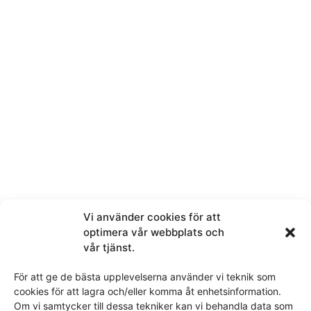
Melding
Ved å sende denne meldingen samtykker du i at vi får
tilgang til personopplysningene du har valgt å dele.
Vi använder cookies för att
optimera vår webbplats och
Dette nettstedet er beskyttet av reCAPTCHA og Google
personvernerklæring
vår tjänst.
og
Vilkår for bruk
gjelder.
För att ge de bästa upplevelserna använder vi teknik som
cookies för att lagra och/eller komma åt enhetsinformation.
SEND
Om vi samtycker till dessa tekniker kan vi behandla data som